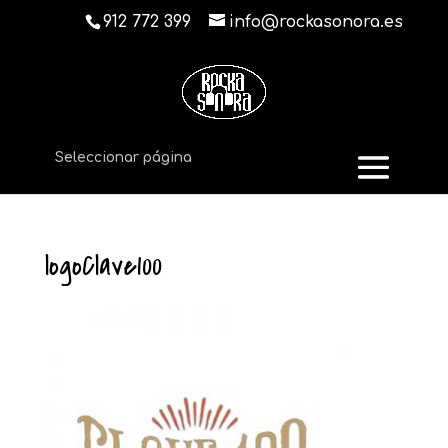
912 772 399
info@rockasonora.es
Seleccionar página
logoClave100